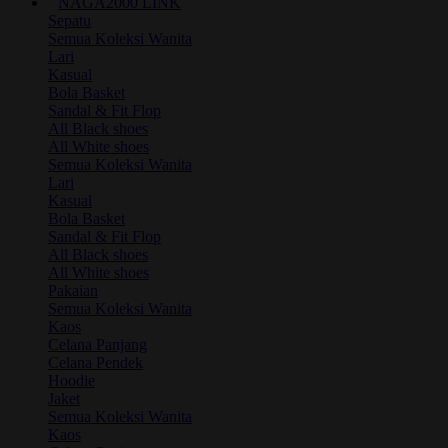
NAGA2000 LINK
Sepatu
Semua Koleksi Wanita
Lari
Kasual
Bola Basket
Sandal & Fit Flop
All Black shoes
All White shoes
Semua Koleksi Wanita
Lari
Kasual
Bola Basket
Sandal & Fit Flop
All Black shoes
All White shoes
Pakaian
Semua Koleksi Wanita
Kaos
Celana Panjang
Celana Pendek
Hoodie
Jaket
Semua Koleksi Wanita
Kaos