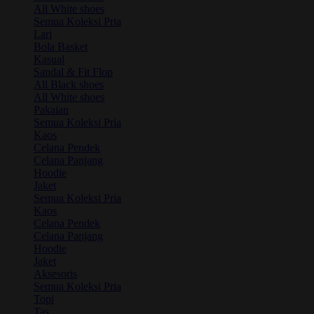
All White shoes
Semua Koleksi Pria
Lari
Bola Basket
Kasual
Sandal & Fit Flop
All Black shoes
All White shoes
Pakaian
Semua Koleksi Pria
Kaos
Celana Pendek
Celana Panjang
Hoodie
Jaket
Semua Koleksi Pria
Kaos
Celana Pendek
Celana Panjang
Hoodie
Jaket
Aksesoris
Semua Koleksi Pria
Topi
Tas