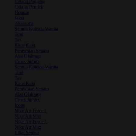
Celana Panjang
Celana Pendek
Hoodie
Jaket
Aksesoris
Semua Koleksi Wanita
Topi
Tas
Kaos Kaki
Perawatan Sepatu
Alat Olahraga
Crocs Jibbitz
Semua Koleksi Wanita
Topi
Tas
Kaos Kaki
Perawatan Sepatu
Alat Olahraga
Crocs Jibbitz
Icons
Nike Air Force 1
Nike Air Max
Nike Air Force 1
Nike Air Max
Lihat Semua