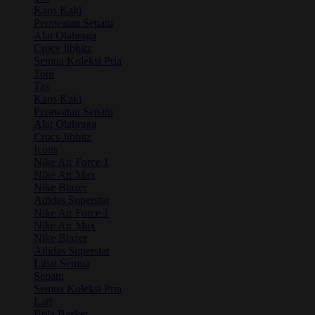
Kaos Kaki
Perawatan Sepatu
Alat Olahraga
Crocs Jibbitz
Semua Koleksi Pria
Topi
Tas
Kaos Kaki
Perawatan Sepatu
Alat Olahraga
Crocs Jibbitz
Icons
Nike Air Force 1
Nike Air Max
Nike Blazer
Adidas Superstar
Nike Air Force 1
Nike Air Max
Nike Blazer
Adidas Superstar
Lihat Semua
Sepatu
Semua Koleksi Pria
Lari
Bola Basket