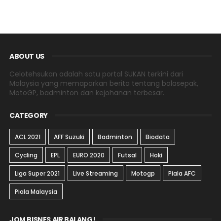
ABOUT US
Celotehsukan adalah satu portal SUKAN terkini dari
Malaysia yang memaparkan berita tentang bolasepak,
MotoGP, badminton dan kejohanan terbesar.
CATEGORY
ACL 2021
AFF Suzuki
Badminton
Biodata
Cycling
EPL
EURO 2020
Futsal
Hoki
Liga Super 2021
Live Streaming
Motogp
Piala AFC
Piala Malaysia
JOM BISNES AIR BALANG!