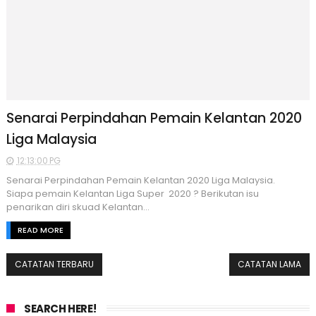
Senarai Perpindahan Pemain Kelantan 2020
Liga Malaysia
12:13:00 PG
Senarai Perpindahan Pemain Kelantan 2020 Liga Malaysia.
Siapa pemain Kelantan Liga Super 2020 ? Berikutan isu
penarikan diri skuad Kelantan...
READ MORE
CATATAN TERBARU
CATATAN LAMA
SEARCH HERE!