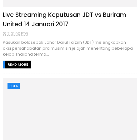
Live Streaming Keputusan JDT vs Buriram
United 14 Januari 2017
7:01:00 PTG
Pasukan bolasepak Johor Darul Ta'zim (JDT) melengkapkan
aksi persahabatan pra musim siri jelajah menentang beberapa
kelab Thailand terma...
READ MORE
BOLA