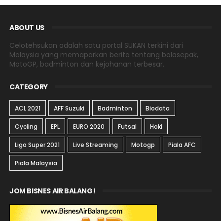
ABOUT US
Celotehsukan adalah satu portal SUKAN terkini dari
Malaysia yang memaparkan berita tentang bolasepak,
MotoGP, badminton dan kejohanan terbesar.
CATEGORY
ACL 2021
AFF Suzuki
Badminton
Biodata
Cycling
EPL
EURO 2020
Futsal
Hoki
Liga Super 2021
Live Streaming
Motogp
Piala AFC
Piala Malaysia
JOM BISNES AIR BALANG!