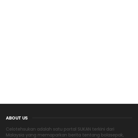
ABOUT US
Celotehsukan adalah satu portal SUKAN terkini dari
Malaysia yang memaparkan berita tentang bolasepak,