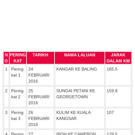
N
PERING
TARIKH
NAMA LALUAN
JARAK
O
KAT
DALAM KM
1
Pering
24
KANGAR KE BALING
165.5
kat 1
FEBRUARI
2016
2
Pering
25
SUNGAI PETANI KE
159.8
kat 2
FEBRUARI
GEORGETOWN
2016
3
Pering
26
KULIM KE KUALA
107
kat 3
FEBRUARI
KANGSAR
2016
4
Pering
27
IPOH KE CAMERON
129.5