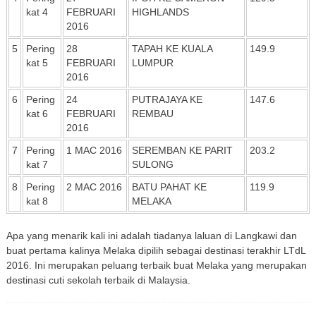
kat 4
FEBRUARI
HIGHLANDS
2016
5
Pering
28
TAPAH KE KUALA
149.9
kat 5
FEBRUARI
LUMPUR
2016
6
Pering
24
PUTRAJAYA KE
147.6
kat 6
FEBRUARI
REMBAU
2016
7
Pering
1 MAC 2016
SEREMBAN KE PARIT
203.2
kat 7
SULONG
8
Pering
2 MAC 2016
BATU PAHAT KE
119.9
kat 8
MELAKA
Apa yang menarik kali ini adalah tiadanya laluan di Langkawi dan
buat pertama kalinya Melaka dipilih sebagai destinasi terakhir LTdL
2016. Ini merupakan peluang terbaik buat Melaka yang merupakan
destinasi cuti sekolah terbaik di Malaysia
.