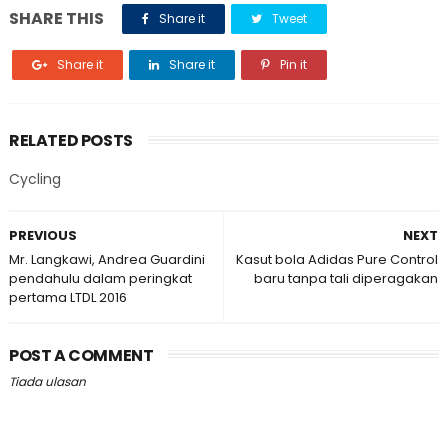
SHARE THIS
Share it
Tweet
Share it
Share it
Pin it
RELATED POSTS
Cycling
PREVIOUS
NEXT
Mr. Langkawi, Andrea Guardini
Kasut bola Adidas Pure Control
pendahulu dalam peringkat
baru tanpa tali diperagakan
pertama LTDL 2016
POST A COMMENT
Tiada ulasan