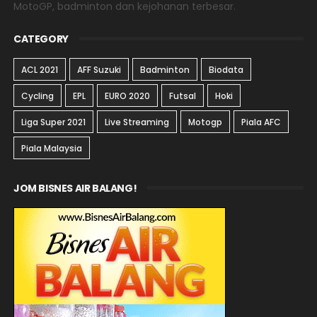
MotoGP, badminton dan kejohanan terbesar.
CATEGORY
ACL 2021
AFF Suzuki
Badminton
Biodata
Cycling
EPL
EURO 2020
Futsal
Hoki
Liga Super 2021
Live Streaming
Motogp
Piala AFC
Piala Malaysia
JOM BISNES AIR BALANG!