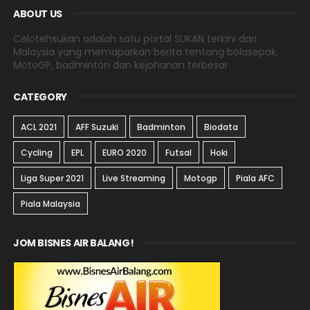
ABOUT US
Celotehsukan adalah satu portal SUKAN terkini dari
Malaysia yang memaparkan berita tentang bolasepak,
MotoGP, badminton dan kejohanan terbesar.
CATEGORY
ACL 2021
AFF Suzuki
Badminton
Biodata
Cycling
EPL
EURO 2020
Futsal
Hoki
Liga Super 2021
Live Streaming
Motogp
Piala AFC
Piala Malaysia
JOM BISNES AIR BALANG!