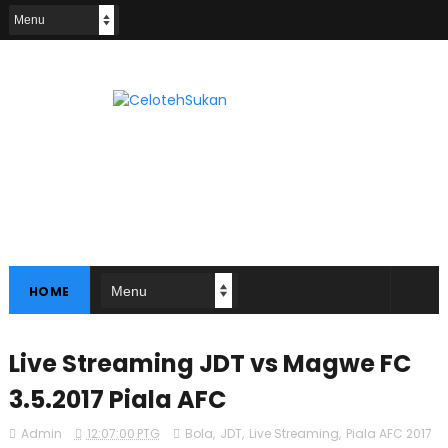
HOME
Live Streaming JDT vs Magwe FC
3.5.2017 Piala AFC
Admin
12:07:00 PTG
Bola
,
JDT
,
Live Streaming
,
Piala AFC 2017