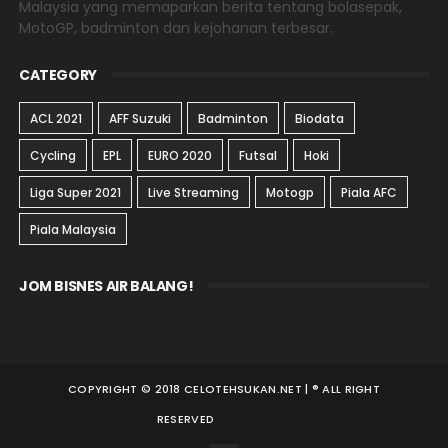
Malaysia yang memaparkan berita tentang bolasepak,
MotoGP, badminton dan kejohanan terbesar.
CATEGORY
ACL 2021
AFF Suzuki
Badminton
Biodata
Cycling
EPL
EURO 2020
Futsal
Hoki
Liga Super 2021
Live Streaming
Motogp
Piala AFC
Piala Malaysia
JOM BISNES AIR BALANG!
COPYRIGHT © 2018 CELOTEHSUKAN.NET | ® ALL RIGHT
RESERVED