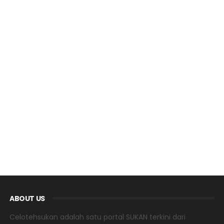
ABOUT US
Celotehsukan adalah satu portal SUKAN terkini dari