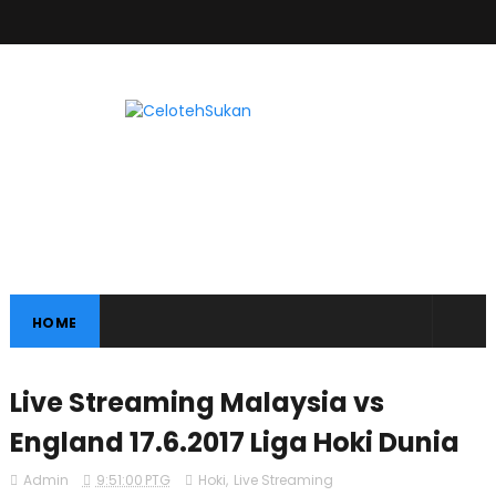
HOME
Live Streaming Malaysia vs
England 17.6.2017 Liga Hoki Dunia
Admin
9:51:00 PTG
Hoki
,
Live Streaming