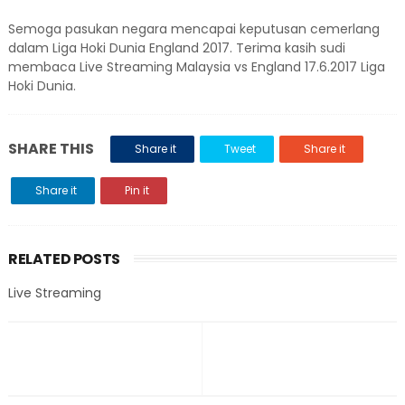
Semoga pasukan negara mencapai keputusan cemerlang
dalam Liga Hoki Dunia England 2017. Terima kasih sudi
membaca Live Streaming Malaysia vs England 17.6.2017 Liga
Hoki Dunia.
SHARE THIS
Share it
Tweet
Share it
Share it
Pin it
RELATED POSTS
Live Streaming