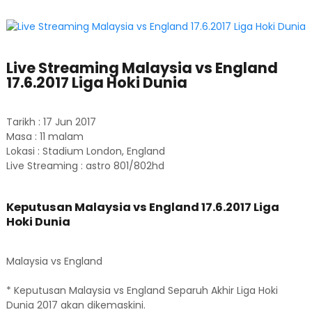
Live Streaming Malaysia vs England
17.6.2017 Liga Hoki Dunia
Tarikh : 17 Jun 2017
Masa : 11 malam
Lokasi : Stadium London, England
Live Streaming : astro 801/802hd
Keputusan Malaysia vs England 17.6.2017 Liga
Hoki Dunia
Malaysia vs England
* Keputusan Malaysia vs England Separuh Akhir Liga Hoki
Dunia 2017 akan dikemaskini.