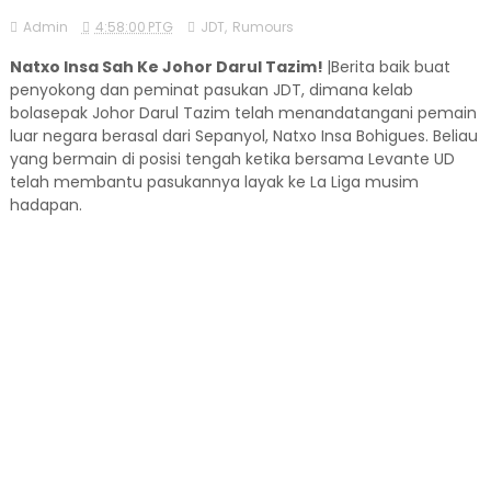
Admin
4:58:00 PTG
JDT
,
Rumours
Natxo Insa Sah Ke Johor Darul Tazim!
|Berita baik buat
penyokong dan peminat pasukan JDT, dimana kelab
bolasepak Johor Darul Tazim telah menandatangani pemain
luar negara berasal dari Sepanyol, Natxo Insa Bohigues. Beliau
yang bermain di posisi tengah ketika bersama Levante UD
telah membantu pasukannya layak ke La Liga musim
hadapan.