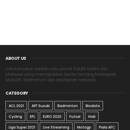
ABOUT US
Celotehsukan adalah satu portal SUKAN terkini dari
Malaysia yang memaparkan berita tentang bolasepak,
MotoGP, badminton dan kejohanan terbesar.
CATEGORY
ACL 2021
AFF Suzuki
Badminton
Biodata
Cycling
EPL
EURO 2020
Futsal
Hoki
Liga Super 2021
Live Streaming
Motogp
Piala AFC