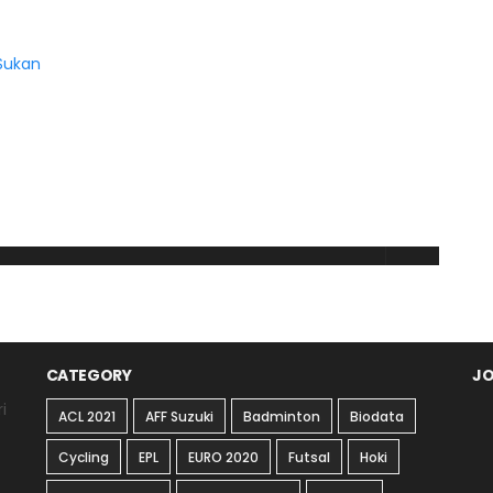
CATEGORY
JO
i
ACL 2021
AFF Suzuki
Badminton
Biodata
Cycling
EPL
EURO 2020
Futsal
Hoki