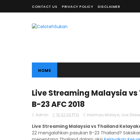
CONTACT US
PRIVACY POLICY
DISCLAIMER
HOME
Live Streaming Malaysia vs
B-23 AFC 2018
Admin
10:32:00 PTG
Harimau Malaya
,
Live Stre
Live Streaming Malaysia vs Thailand Kelayak
22 mengalahkan pasukan B-23 Thailand? Saksik
menentang Thailand dalam aksi
Kelayakan Kejua