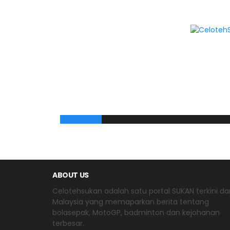
ABOUT US
Celotehsukan adalah satu portal SUKAN terkini dar
Malaysia yang memaparkan berita tentang
bolasepak, MotoGP, badminton dan kejohanan
terbesar.