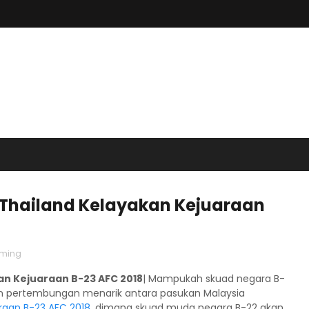
 Thailand Kelayakan Kejuaraan
aming
an Kejuaraan B-23 AFC 2018
| Mampukah skuad negara B-
an pertembungan menarik antara pasukan Malaysia
raan B-23 AFC 2018
, dimana skuad muda negara B-22 akan