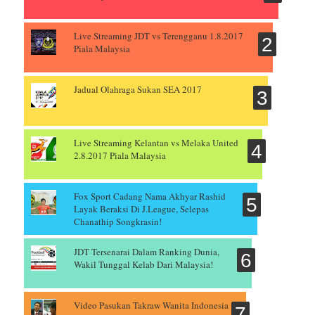
Live Streaming JDT vs Terengganu 1.8.2017
Piala Malaysia
Jadual Olahraga Sukan SEA 2017
Live Streaming Kelantan vs Melaka United
2.8.2017 Piala Malaysia
Fox Sport Cadang Nama Akhyar Rashid
Layak Beraksi Di J.League, Selepas
Chanathip Songkrasin!
JDT Tersenarai Dalam Ranking Dunia,
Wakil Tunggal Kelab Dari Malaysia!
Video Pasukan Takraw Wanita Indonesia