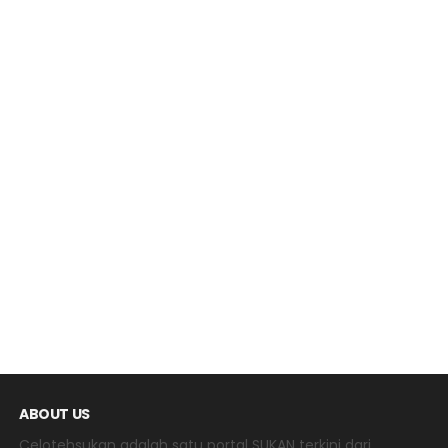
ABOUT US
Celotehsukan adalah satu portal SUKAN terkini dari