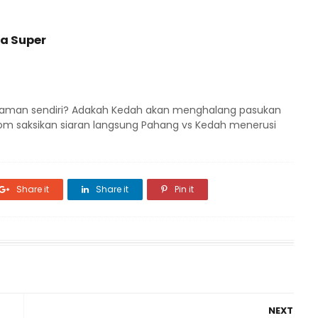
ga Super
aman sendiri? Adakah Kedah akan menghalang pasukan
om saksikan siaran langsung Pahang vs Kedah menerusi
Share it
Share it
Pin it
NEXT