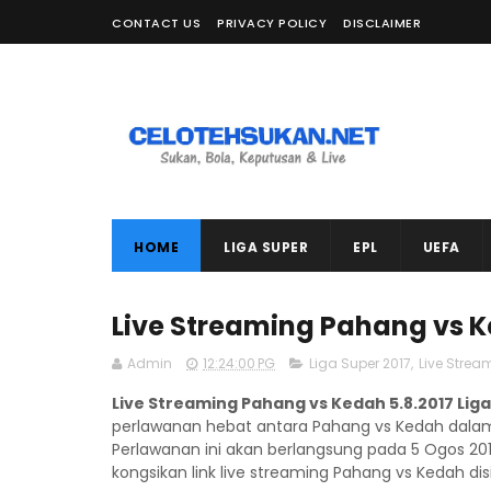
CONTACT US
PRIVACY POLICY
DISCLAIMER
HOME
LIGA SUPER
EPL
UEFA
Live Streaming Pahang vs K
Admin
12:24:00 PG
Liga Super 2017
,
Live Strea
Live Streaming Pahang vs Kedah 5.8.2017 Liga
perlawanan hebat antara Pahang vs Kedah dalam 
Perlawanan ini akan berlangsung pada 5 Ogos 2017
kongsikan link live streaming Pahang vs Kedah disini