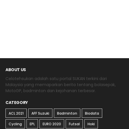
ABOUT US
Celotehsukan adalah satu portal SUKAN terkini dari
Malaysia yang memaparkan berita tentang bolasepak,
MotoGP, badminton dan kejohanan terbesar.
CATEGORY
ACL 2021
AFF Suzuki
Badminton
Biodata
Cycling
EPL
EURO 2020
Futsal
Hoki