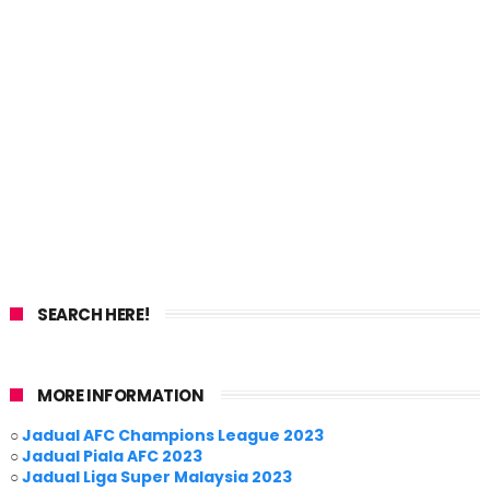
SEARCH HERE!
MORE INFORMATION
○
Jadual AFC Champions League 2023
○
Jadual Piala AFC 2023
○
Jadual Liga Super Malaysia 2023