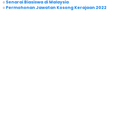
○
Senarai Biasiswa di Malaysia
○
Permohonan Jawatan Kosong Kerajaan 2022