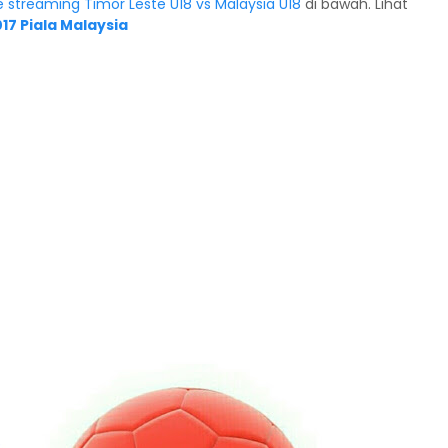
ve streaming Timor Leste U18 vs Malaysia U18
di bawah. Lihat
17 Piala Malaysia