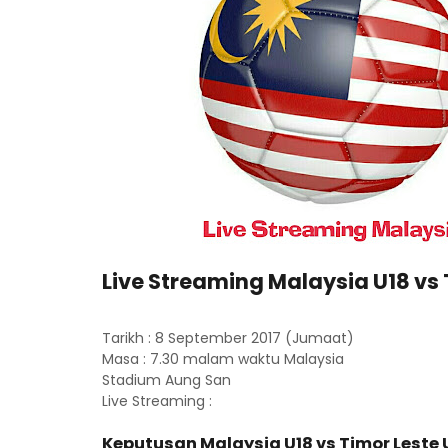
Live Streaming Malaysia U18 vs 
Tarikh : 8 September 2017 (Jumaat)
Masa : 7.30 malam waktu Malaysia
Stadium Aung San
Live Streaming :
Keputusan Malaysia U18 vs Timor Leste U