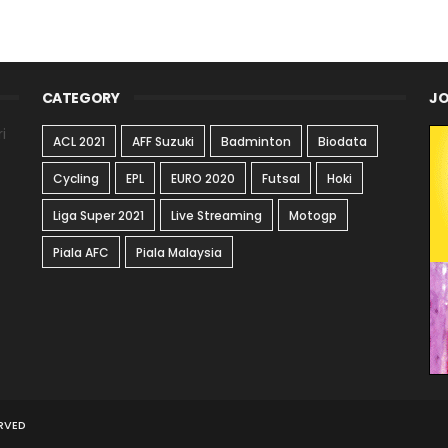
CATEGORY
JO
i
ACL 2021
AFF Suzuki
Badminton
Biodata
Cycling
EPL
EURO 2020
Futsal
Hoki
Liga Super 2021
Live Streaming
Motogp
Piala AFC
Piala Malaysia
ERVED