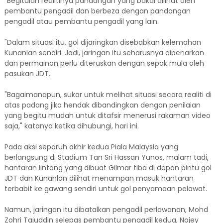
"Begitulah realitinya pandangan yang bakal dilihat oleh
pembantu pengadil dan berbeza dengan pandangan
pengadil atau pembantu pengadil yang lain.
"Dalam situasi itu, gol dijaringkan disebabkan kelemahan
Kunanlan sendiri. Jadi, jaringan itu seharusnya dibenarkan
dan permainan perlu diteruskan dengan sepak mula oleh
pasukan JDT.
"Bagaimanapun, sukar untuk melihat situasi secara realiti di
atas padang jika hendak dibandingkan dengan penilaian
yang begitu mudah untuk ditafsir menerusi rakaman video
saja," katanya ketika dihubungi, hari ini.
Pada aksi separuh akhir kedua Piala Malaysia yang
berlangsung di Stadium Tan Sri Hassan Yunos, malam tadi,
hantaran lintang yang dibuat Gilmar tiba di depan pintu gol
JDT dan Kunanlan dilihat menampan masuk hantaran
terbabit ke gawang sendiri untuk gol penyamaan pelawat.
Namun, jaringan itu dibatalkan pengadil perlawanan, Mohd
Zohri Tajuddin selepas pembantu pengadil kedua, Nojey