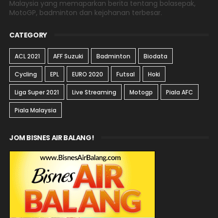
Malaysia yang memaparkan berita tentang bolasepak,
MotoGP, badminton dan kejohanan terbesar.
CATEGORY
ACL 2021
AFF Suzuki
Badminton
Biodata
Cycling
EPL
EURO 2020
Futsal
Hoki
Liga Super 2021
Live Streaming
Motogp
Piala AFC
Piala Malaysia
JOM BISNES AIR BALANG!