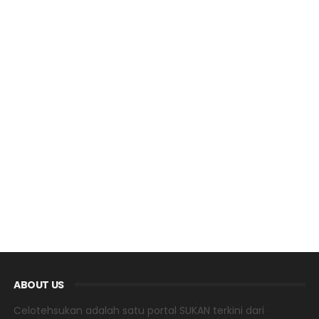
ABOUT US
Celotehsukan adalah satu portal SUKAN terkini dari