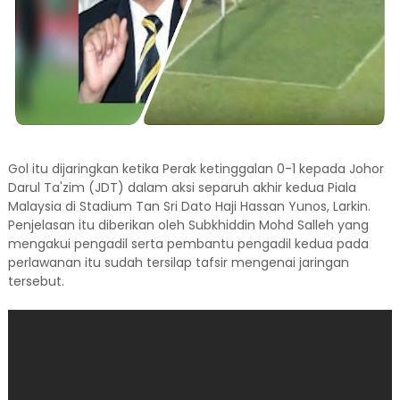
Gol itu dijaringkan ketika Perak ketinggalan 0-1 kepada Johor
Darul Ta'zim (JDT) dalam aksi separuh akhir kedua Piala
Malaysia di Stadium Tan Sri Dato Haji Hassan Yunos, Larkin.
Penjelasan itu diberikan oleh Subkhiddin Mohd Salleh yang
mengakui pengadil serta pembantu pengadil kedua pada
perlawanan itu sudah tersilap tafsir mengenai jaringan
tersebut.