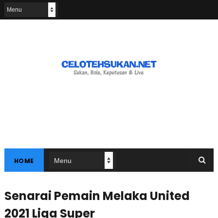
HOME
Senarai Pemain Melaka United
2021 Liga Super