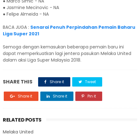
● Marco Simic - NA
● Jasmine Mecinovic - NA
● Felipe Almeida - NA
BACA JUGA :
Senarai Penuh Perpindahan Pemain Baharu
Liga Super 2021
Semoga dengan kemasukan beberapa pemain baru ini
dapat memperkuatkan lagi jentera pasukan Melaka United
dalam aksi Liga Super Malaysia 2018.
SHARE THIS
Share it
Tweet
Share it
Share it
Pin it
RELATED POSTS
Melaka United