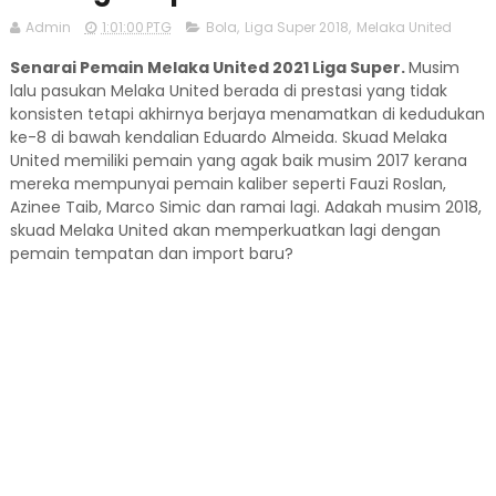
Admin
1:01:00 PTG
Bola
,
Liga Super 2018
,
Melaka United
Senarai Pemain Melaka United 2021 Liga Super.
Musim
lalu pasukan Melaka United berada di prestasi yang tidak
konsisten tetapi akhirnya berjaya menamatkan di kedudukan
ke-8 di bawah kendalian Eduardo Almeida. Skuad Melaka
United memiliki pemain yang agak baik musim 2017 kerana
mereka mempunyai pemain kaliber seperti Fauzi Roslan,
Azinee Taib, Marco Simic dan ramai lagi. Adakah musim 2018,
skuad Melaka United akan memperkuatkan lagi dengan
pemain tempatan dan import baru?