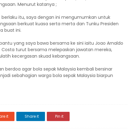
ngsaan. Menurut katanya ;
 berlaku itu, saya dengan ini mengumumkan untuk
angsaan berkuat kuasa serta merta dan Tunku Presiden
 buat ini.
ntu yang saya bawa bersama ke sini iaitu Joao Arnaldo
Da Costa turut bersama melepaskan jawatan mereka,
rulatih kecergasan skuad kebangsaan.
an berdoa agar bola sepak Malaysia kembali bersinar
njadi sebahagian warga bola sepak Malaysia biarpun
re it
Share it
Pin it