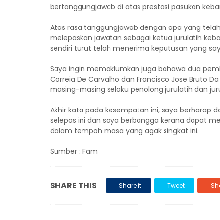
bertanggungjawab di atas prestasi pasukan keba
Atas rasa tanggungjawab dengan apa yang telah
melepaskan jawatan sebagai ketua jurulatih keb
sendiri turut telah menerima keputusan yang saya
Saya ingin memaklumkan juga bahawa dua pemba
Correia De Carvalho dan Francisco Jose Bruto 
masing-masing selaku penolong jurulatih dan ju
Akhir kata pada kesempatan ini, saya berharap d
selepas ini dan saya berbangga kerana dapat me
dalam tempoh masa yang agak singkat ini.
Sumber : Fam
SHARE THIS
Share it
Tweet
Sha