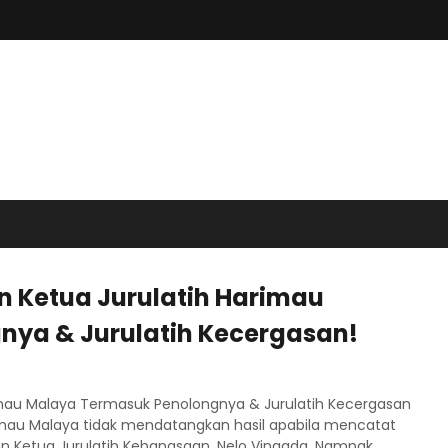
n Ketua Jurulatih Harimau
ya & Jurulatih Kecergasan!
imau Malaya Termasuk Penolongnya & Jurulatih Kecergasan
imau Malaya tidak mendatangkan hasil apabila mencatat
 Ketua Jurulatih Kebangsaan, Nelo Vingada. Nampak