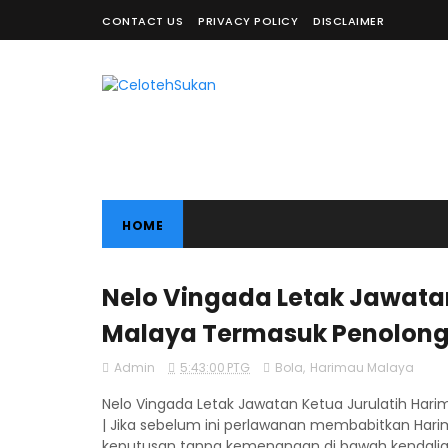
CONTACT US
PRIVACY POLICY
DISCLAIMER
HOME
Nelo Vingada Letak Jawata
Malaya Termasuk Penolongn
Admin
5:43:00 PTG
Bola
,
Harimau Malaya
Nelo Vingada Letak Jawatan Ketua Jurulatih Har
| Jika sebelum ini perlawanan membabitkan Har
keputusan tanpa kemenangan di bawah kendalian