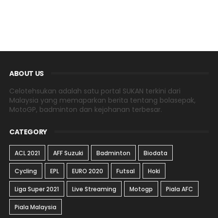
ABOUT US
Celotehsukan adalah satu portal SUKAN terkini dari
Malaysia yang memaparkan berita tentang bolasepak,
MotoGP, badminton dan kejohanan terbesar.
CATEGORY
ACL 2021
AFF Suzuki
Badminton
Biodata
Cycling
EPL
EURO 2020
Futsal
Hoki
Liga Super 2021
Live Streaming
Motogp
Piala AFC
Piala Malaysia