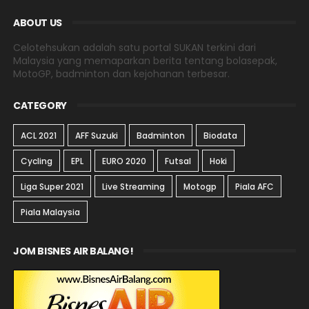
ABOUT US
Celotehsukan adalah satu portal SUKAN terkini dari
Malaysia yang memaparkan berita tentang bolasepak,
MotoGP, badminton dan kejohanan terbesar.
CATEGORY
ACL 2021
AFF Suzuki
Badminton
Biodata
Cycling
EPL
EURO 2020
Futsal
Hoki
Liga Super 2021
Live Streaming
Motogp
Piala AFC
Piala Malaysia
JOM BISNES AIR BALANG!