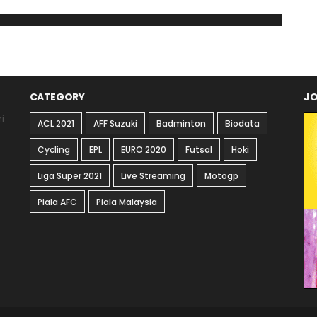
CATEGORY
JO
i
ACL 2021
AFF Suzuki
Badminton
Biodata
Cycling
EPL
EURO 2020
Futsal
Hoki
Liga Super 2021
Live Streaming
Motogp
Piala AFC
Piala Malaysia