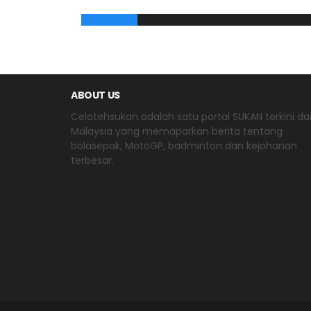
ABOUT US
Celotehsukan adalah satu portal SUKAN terkini dar
Malaysia yang memaparkan berita tentang
bolasepak, MotoGP, badminton dan kejohanan
terbesar.