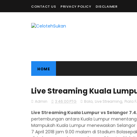
CONTACT US
PRIVACY POLICY
DISCLAIMER
HOME
Live Streaming Kuala Lumpur
Admin
3:46:00 PTG
Bola
,
Live Streaming
,
Piala 
Live Streaming Kuala Lumpur vs Selangor 7.4.
pertembungan antara Kuala Lumpur menentang Se
Mampukah Kuala Lumpur menewaskan Selangor di
7 April 2018 jam 9.00 malam di Stadium Bolasepa