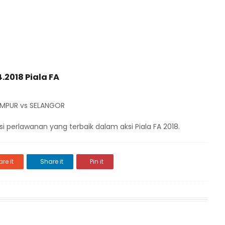
.2018 Piala FA
UMPUR vs SELANGOR
perlawanan yang terbaik dalam aksi Piala FA 2018.
re it
Share it
Pin it