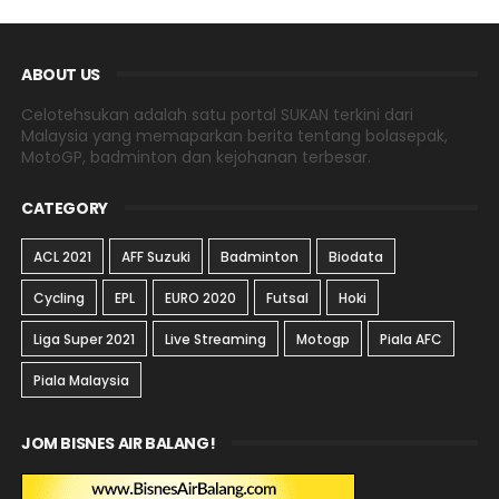
ABOUT US
Celotehsukan adalah satu portal SUKAN terkini dari
Malaysia yang memaparkan berita tentang bolasepak,
MotoGP, badminton dan kejohanan terbesar.
CATEGORY
ACL 2021
AFF Suzuki
Badminton
Biodata
Cycling
EPL
EURO 2020
Futsal
Hoki
Liga Super 2021
Live Streaming
Motogp
Piala AFC
Piala Malaysia
JOM BISNES AIR BALANG!