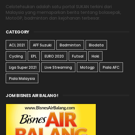
Celotehsukan adalah satu portal SUKAN terkini dari
Malaysia yang memaparkan berita tentang bolasepak,
MotoGP, badminton dan kejohanan terbesar.
CATEGORY
ACL 2021
AFF Suzuki
Badminton
Biodata
Cycling
EPL
EURO 2020
Futsal
Hoki
Liga Super 2021
Live Streaming
Motogp
Piala AFC
Piala Malaysia
JOM BISNES AIR BALANG!