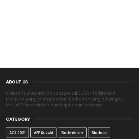
ABOUT US
Celotehsukan adalah satu portal SUKAN terkini dari
Malaysia yang memaparkan berita tentang bolasepak,
MotoGP, badminton dan kejohanan terbesar.
CATEGORY
ACL 2021
AFF Suzuki
Badminton
Biodata