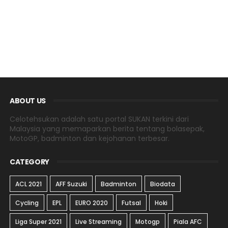
ABOUT US
Celotehsukan adalah satu portal SUKAN terkini dari
Malaysia yang memaparkan berita tentang bolasepak,
MotoGP, badminton dan kejohanan terbesar.
CATEGORY
ACL 2021
AFF Suzuki
Badminton
Biodata
Cycling
EPL
EURO 2020
Futsal
Hoki
Liga Super 2021
Live Streaming
Motogp
Piala AFC