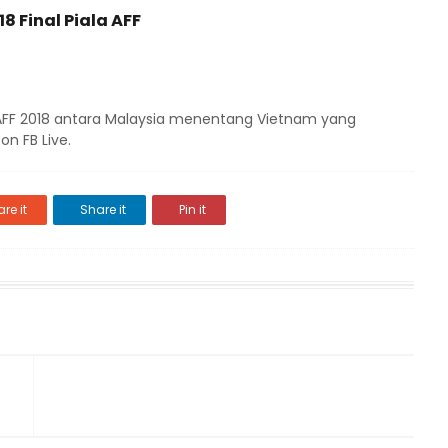
8 Final Piala AFF
 AFF 2018 antara Malaysia menentang Vietnam yang
on FB Live.
re it
Share it
Pin it