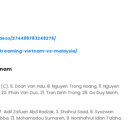
ideos/274499783249275/
streaming-vietnam-vs-malaysia/
etnam
(C), 5. Doan Van Hau, 8. Nguyen Trong Hoang, 11. Nguyen
 20. Phan Van Duc, 21. Tran Dinh Trong, 28. Do Duy Manh,
, 7. Aidil Zafuan Abd Radzak, 3. Shahrul Saad, 6. Syazwan
 Abba; 13. Mohamadou Sumareh, 9. Norshahrul Idlan Talaha,