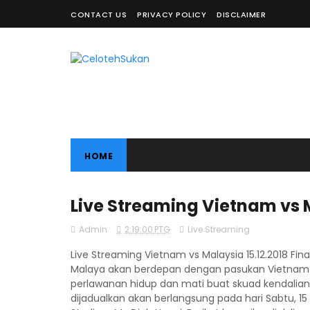
CONTACT US
PRIVACY POLICY
DISCLAIMER
HOME
Live Streaming Vietnam vs Ma
Admin
2:19:00 PTG
Live Streaming
Live Streaming Vietnam vs Malaysia 15.12.2018 Fi
Malaya akan berdepan dengan pasukan Vietnam dal
perlawanan hidup dan mati buat skuad kendalian
dijadualkan akan berlangsung pada hari Sabtu, 1