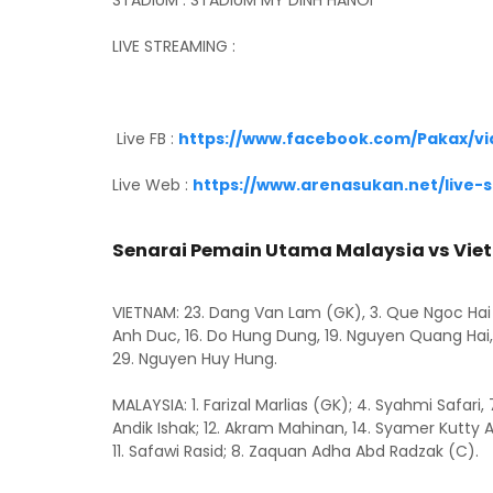
STADIUM : STADIUM MY DINH HANOI
LIVE STREAMING :
Live FB :
https://www.facebook.com/Pakax/v
Live Web :
https://www.arenasukan.net/live-
Senarai Pemain Utama Malaysia vs Vi
VIETNAM: 23. Dang Van Lam (GK), 3. Que Ngoc Hai 
Anh Duc, 16. Do Hung Dung, 19. Nguyen Quang Hai,
29. Nguyen Huy Hung.
MALAYSIA: 1. Farizal Marlias (GK); 4. Syahmi Safari
Andik Ishak; 12. Akram Mahinan, 14. Syamer Kutty
11. Safawi Rasid; 8. Zaquan Adha Abd Radzak (C).