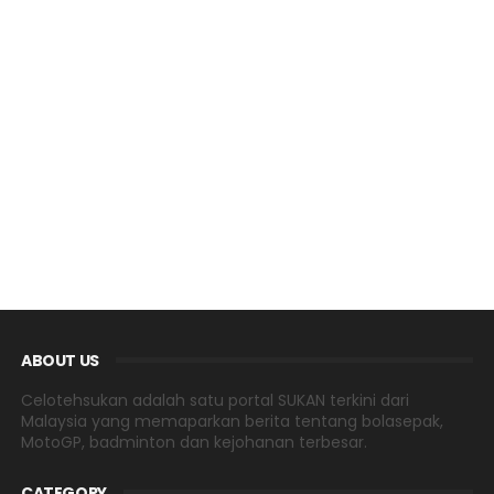
ABOUT US
Celotehsukan adalah satu portal SUKAN terkini dari
Malaysia yang memaparkan berita tentang bolasepak,
MotoGP, badminton dan kejohanan terbesar.
CATEGORY