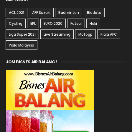
ACL 2021
AFF Suzuki
Badminton
Biodata
Cycling
EPL
EURO 2020
Futsal
Hoki
Liga Super 2021
Live Streaming
Motogp
Piala AFC
Piala Malaysia
JOM BISNES AIR BALANG!