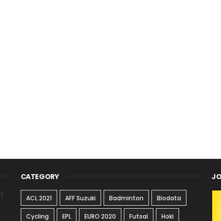
CATEGORY
JO
i
ACL 2021
AFF Suzuki
Badminton
Biodata
Cycling
EPL
EURO 2020
Futsal
Hoki