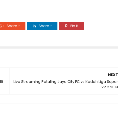
Share it
Share it
Pin it
NEXT
19
Live Streaming Petaling Jaya City FC vs Kedah Liga Super
22.2.2019