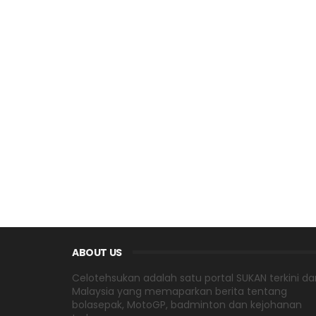
ABOUT US
Celotehsukan adalah satu portal SUKAN terkini dar
Malaysia yang memaparkan berita tentang
bolasepak, MotoGP, badminton dan kejohanan