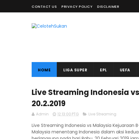
CONTACT US
PRIVACY POLICY
DISCLAIMER
HOME
LIGA SUPER
EPL
UEFA
Live Streaming Indonesia v
20.2.2019
Admin
12:13:00 PTG
Live Streaming
Live Streaming Indonesia vs Malaysia Kejuaraan B
Malaysia menentang Indonesia dalam aksi kedua 
berlangsung pada hari Rabu, 20 Februari 2019 ja