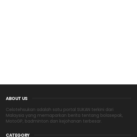
ABOUT US
Celotehsukan adalah satu portal SUKAN terkini dari
Malaysia yang memaparkan berita tentang bolasepak,
MotoGP, badminton dan kejohanan terbesar.
CATEGORY