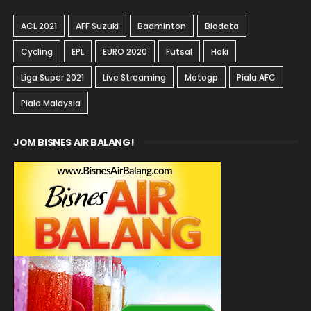
ACL 2021
AFF Suzuki
Badminton
Biodata
Cycling
EPL
EURO 2020
Futsal
Hoki
Liga Super 2021
Live Streaming
Motogp
Piala AFC
Piala Malaysia
JOM BISNES AIR BALANG!