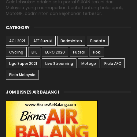
Celotehsukan adalah satu portal SUKAN terkini dari
Malaysia yang memaparkan berita tentang bolasepak,
MotoGP, badminton dan kejohanan terbesar.
CATEGORY
ACL 2021
AFF Suzuki
Badminton
Biodata
Cycling
EPL
EURO 2020
Futsal
Hoki
Liga Super 2021
Live Streaming
Motogp
Piala AFC
Piala Malaysia
JOM BISNES AIR BALANG!