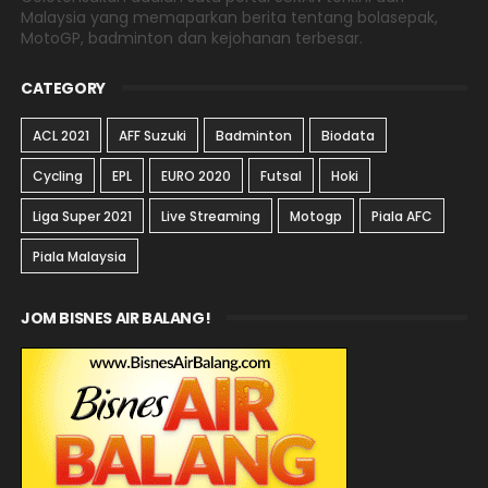
Malaysia yang memaparkan berita tentang bolasepak,
MotoGP, badminton dan kejohanan terbesar.
CATEGORY
ACL 2021
AFF Suzuki
Badminton
Biodata
Cycling
EPL
EURO 2020
Futsal
Hoki
Liga Super 2021
Live Streaming
Motogp
Piala AFC
Piala Malaysia
JOM BISNES AIR BALANG!