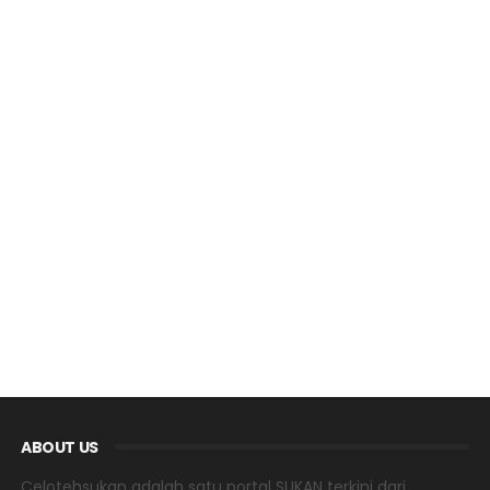
ABOUT US
Celotehsukan adalah satu portal SUKAN terkini dari