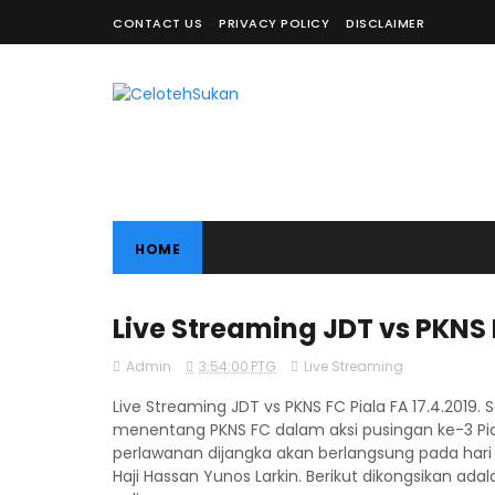
CONTACT US
PRIVACY POLICY
DISCLAIMER
HOME
Live Streaming JDT vs PKNS F
Admin
3:54:00 PTG
Live Streaming
Live Streaming JDT vs PKNS FC Piala FA 17.4.2019.
menentang PKNS FC dalam aksi pusingan ke-3 Pial
perlawanan dijangka akan berlangsung pada hari 
Haji Hassan Yunos Larkin. Berikut dikongsikan ada