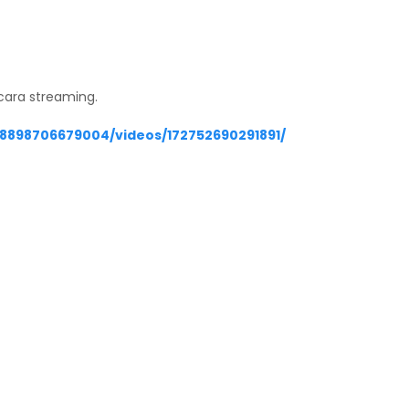
ecara streaming.
8898706679004/videos/172752690291891/