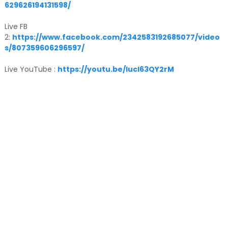
629626194131598/
Live FB
2:
https://www.facebook.com/2342583192685077/video
s/807359606296597/
Live YouTube :
https://youtu.be/IucI63QY2rM