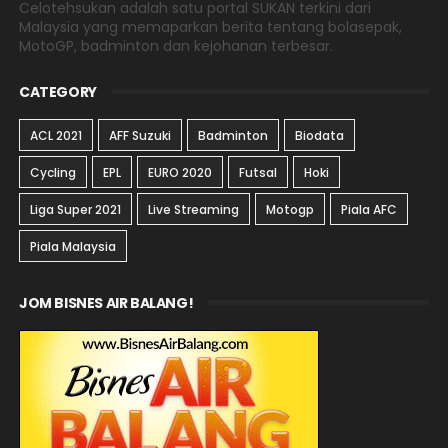
Celotehsukan adalah satu portal SUKAN terkini dari
Malaysia yang memaparkan berita tentang bolasepak,
MotoGP, badminton dan kejohanan terbesar.
CATEGORY
ACL 2021
AFF Suzuki
Badminton
Biodata
Cycling
EPL
EURO 2020
Futsal
Hoki
Liga Super 2021
Live Streaming
Motogp
Piala AFC
Piala Malaysia
JOM BISNES AIR BALANG!