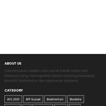
ABOUT US
Celotehsukan adalah satu portal SUKAN terkini dari
Malaysia yang memaparkan berita tentang bolasepak,
MotoGP, badminton dan kejohanan terbesar.
CATEGORY
ACL 2021
AFF Suzuki
Badminton
Biodata