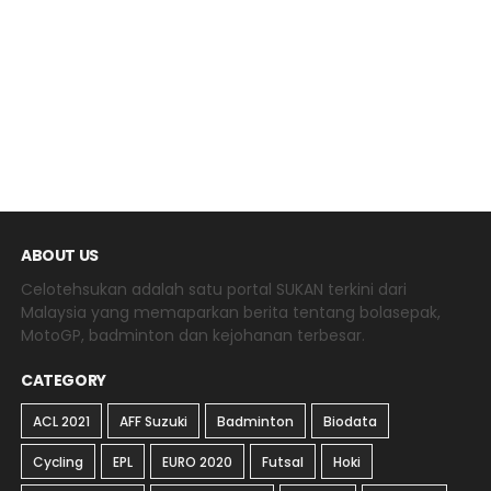
ABOUT US
Celotehsukan adalah satu portal SUKAN terkini dari
Malaysia yang memaparkan berita tentang bolasepak,
MotoGP, badminton dan kejohanan terbesar.
CATEGORY
ACL 2021
AFF Suzuki
Badminton
Biodata
Cycling
EPL
EURO 2020
Futsal
Hoki