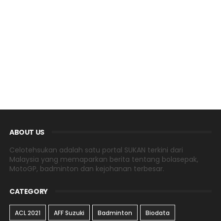
ABOUT US
Celotehsukan adalah satu portal SUKAN terkini dari
Malaysia yang memaparkan berita tentang bolasepak,
MotoGP, badminton dan kejohanan terbesar.
CATEGORY
ACL 2021
AFF Suzuki
Badminton
Biodata