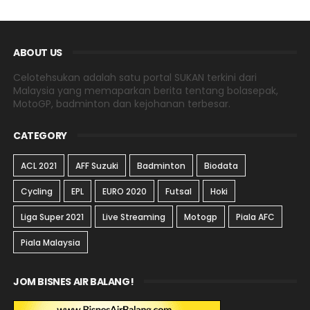
ABOUT US
Celotehsukan adalah satu portal SUKAN terkini dari
Malaysia yang memaparkan berita tentang bolasepak,
MotoGP, badminton dan kejohanan terbesar.
CATEGORY
ACL 2021
AFF Suzuki
Badminton
Biodata
Cycling
EPL
EURO 2020
Futsal
Hoki
Liga Super 2021
Live Streaming
Motogp
Piala AFC
Piala Malaysia
JOM BISNES AIR BALANG!