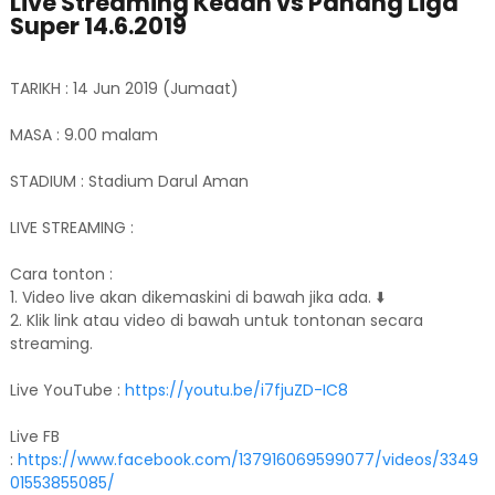
Live Streaming Kedah vs Pahang Liga
Super 14.6.2019
TARIKH : 14 Jun 2019 (Jumaat)
MASA : 9.00 malam
STADIUM : Stadium Darul Aman
LIVE STREAMING :
Cara tonton :
1. Video live akan dikemaskini di bawah jika ada. ⬇️
2. Klik link atau video di bawah untuk tontonan secara
streaming.
Live YouTube :
https://youtu.be/i7fjuZD-IC8
Live FB
:
https://www.facebook.com/137916069599077/videos/3349
01553855085/