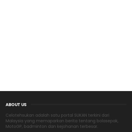
ABOUT US
Celotehsukan adalah satu portal SUKAN terkini dari
Malaysia yang memaparkan berita tentang bolasepak,
MotoGP, badminton dan kejohanan terbesar.