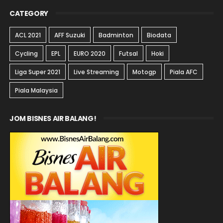
CATEGORY
ACL 2021
AFF Suzuki
Badminton
Biodata
Cycling
EPL
EURO 2020
Futsal
Hoki
Liga Super 2021
Live Streaming
Motogp
Piala AFC
Piala Malaysia
JOM BISNES AIR BALANG!