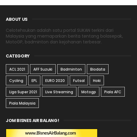
ABOUT US
Celotehsukan adalah satu portal SUKAN terkini dari
Malaysia yang memaparkan berita tentang bolasepak,
MotoGP, badminton dan kejohanan terbesar.
CATEGORY
ACL 2021
AFF Suzuki
Badminton
Biodata
Cycling
EPL
EURO 2020
Futsal
Hoki
Liga Super 2021
Live Streaming
Motogp
Piala AFC
Piala Malaysia
JOM BISNES AIR BALANG!