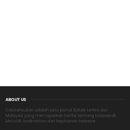
ABOUT US
Celotehsukan adalah satu portal SUKAN terkini dari
Malaysia yang memaparkan berita tentang bolasepak,
MotoGP, badminton dan kejohanan terbesar.