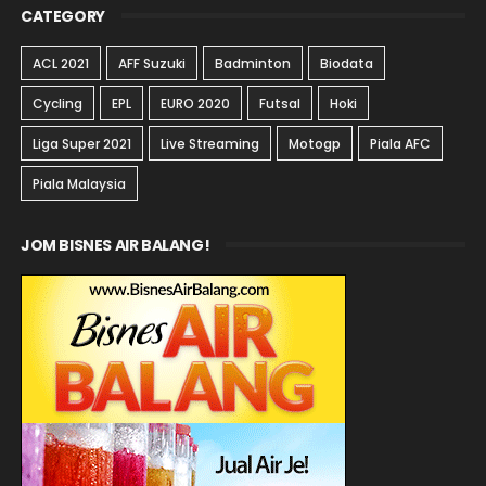
CATEGORY
ACL 2021
AFF Suzuki
Badminton
Biodata
Cycling
EPL
EURO 2020
Futsal
Hoki
Liga Super 2021
Live Streaming
Motogp
Piala AFC
Piala Malaysia
JOM BISNES AIR BALANG!