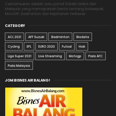
Celotehsukan adalah satu portal SUKAN terkini dari
Malaysia yang memaparkan berita tentang bolasepak,
MotoGP, badminton dan kejohanan terbesar.
CATEGORY
ACL 2021
AFF Suzuki
Badminton
Biodata
Cycling
EPL
EURO 2020
Futsal
Hoki
Liga Super 2021
Live Streaming
Motogp
Piala AFC
Piala Malaysia
JOM BISNES AIR BALANG!