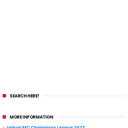
SEARCH HERE!
MORE INFORMATION
○
Jadual AFC Champions League 2023