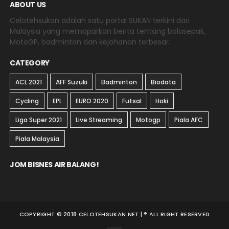
ABOUT US
Celotehsukan adalah satu portal SUKAN terkini dari
Malaysia yang memaparkan berita tentang bolasepak,
MotoGP, badminton dan kejohanan terbesar.
CATEGORY
ACL 2021
AFF Suzuki
Badminton
Biodata
Cycling
EPL
EURO 2020
Futsal
Hoki
Liga Super 2021
Live Streaming
Motogp
Piala AFC
Piala Malaysia
JOM BISNES AIR BALANG!
COPYRIGHT © 2018 CELOTEHSUKAN.NET | ® ALL RIGHT RESERVED