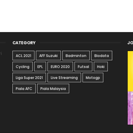
CATEGORY
JO
i
ACL 2021
AFF Suzuki
Badminton
Biodata
Cycling
EPL
EURO 2020
Futsal
Hoki
Liga Super 2021
Live Streaming
Motogp
Piala AFC
Piala Malaysia