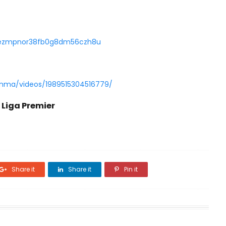
ckezmpnor38fb0g8dm56czh8u
inma/videos/1989515304516779/
 Liga Premier
Share it
Share it
Pin it