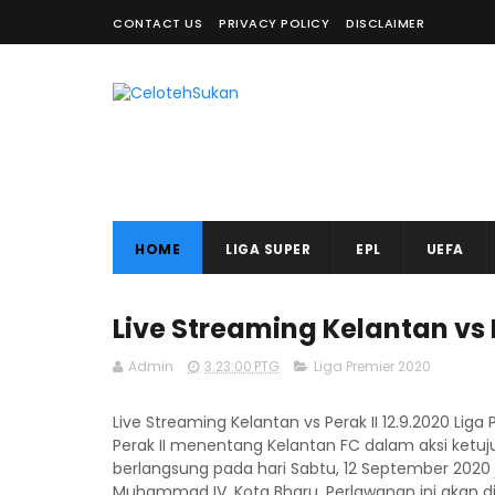
CONTACT US
PRIVACY POLICY
DISCLAIMER
HOME
LIGA SUPER
EPL
UEFA
Live Streaming Kelantan vs P
Admin
3:23:00 PTG
Liga Premier 2020
Live Streaming Kelantan vs Perak II 12.9.2020 Li
Perak II menentang Kelantan FC dalam aksi ketuju
berlangsung pada hari Sabtu, 12 September 2020
Muhammad IV, Kota Bharu. Perlawanan ini akan dis