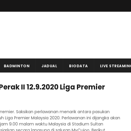
BADMINTON
JADUAL
BIODATA
LIVE STREAMIN
erak II 12.9.2020 Liga Premier
ga Premier. Saksikan perlawanan menarik antara pasukan
h Liga Premier Malaysia 2020. Perlawanan ini dijangka akan
 jam 9.00 malam waktu Malaysia di Stadium Sultan
iarkan secara langsung di saluran MyCujoo. Berikut