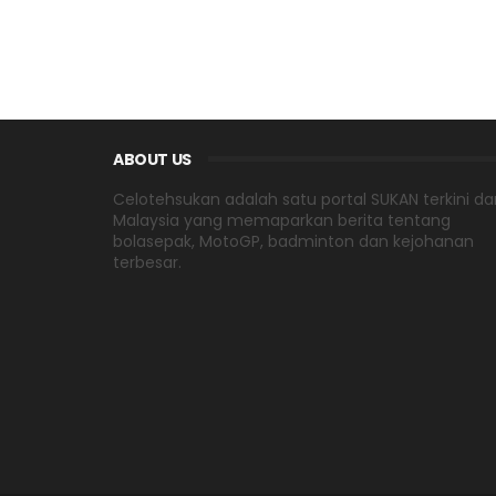
ABOUT US
Celotehsukan adalah satu portal SUKAN terkini dar
Malaysia yang memaparkan berita tentang
bolasepak, MotoGP, badminton dan kejohanan
terbesar.