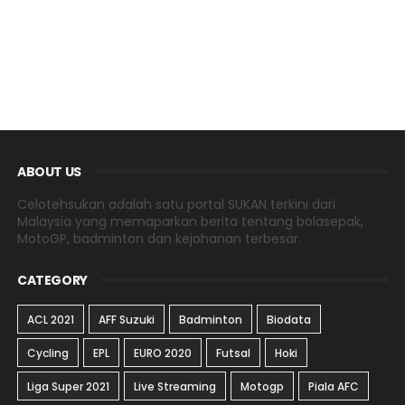
ABOUT US
Celotehsukan adalah satu portal SUKAN terkini dari
Malaysia yang memaparkan berita tentang bolasepak,
MotoGP, badminton dan kejohanan terbesar.
CATEGORY
ACL 2021
AFF Suzuki
Badminton
Biodata
Cycling
EPL
EURO 2020
Futsal
Hoki
Liga Super 2021
Live Streaming
Motogp
Piala AFC