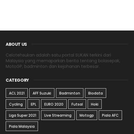
ABOUT US
Celotehsukan adalah satu portal SUKAN terkini dari
Malaysia yang memaparkan berita tentang bolasepak,
MotoGP, badminton dan kejohanan terbesar.
CATEGORY
ACL 2021
AFF Suzuki
Badminton
Biodata
Cycling
EPL
EURO 2020
Futsal
Hoki
Liga Super 2021
Live Streaming
Motogp
Piala AFC
Piala Malaysia