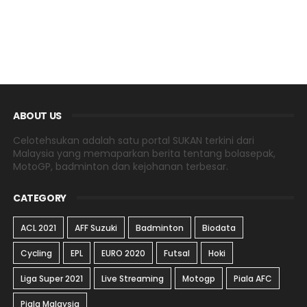
ABOUT US
Celotehsukan adalah satu portal SUKAN terkini dari
Malaysia yang memaparkan berita tentang bolasepak,
MotoGP, badminton dan kejohanan terbesar.
CATEGORY
ACL 2021
AFF Suzuki
Badminton
Biodata
Cycling
EPL
EURO 2020
Futsal
Hoki
Liga Super 2021
Live Streaming
Motogp
Piala AFC
Piala Malaysia