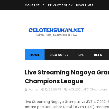
CONTACT US
PRIVACY POLICY
DISCLAIMER
HOME
LIGA SUPER
EPL
UEFA
Live Streaming Nagoya Gram
Champions League
Admin
12:06:00 PG
ACL 2021
,
AFC Champions 
Live Streaming Nagoya Grampus vs JDT 4.7.2021
antara pasukan Johor Darul Ta’zim (JDT) menen