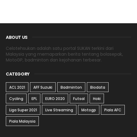
ABOUT US
Celotehsukan adalah satu portal SUKAN terkini dari
Malaysia yang memaparkan berita tentang bolasepak,
MotoGP, badminton dan kejohanan terbesar.
CATEGORY
ACL 2021
AFF Suzuki
Badminton
Biodata
Cycling
EPL
EURO 2020
Futsal
Hoki
Liga Super 2021
Live Streaming
Motogp
Piala AFC
Piala Malaysia