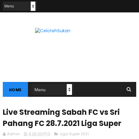
HOME
Live Streaming Sabah FC vs Sri
Pahang FC 28.7.2021 Liga Super
Admin
9:26:00 PTG
Liga Super 2021