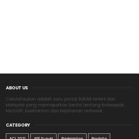
ABOUT US
Celotehsukan adalah satu portal SUKAN terkini dari
Malaysia yang memaparkan berita tentang bolasepak,
MotoGP, badminton dan kejohanan terbesar.
CATEGORY
ACL 2021
AFF Suzuki
Badminton
Biodata