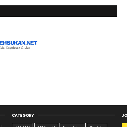
CATEGORY
JO
i