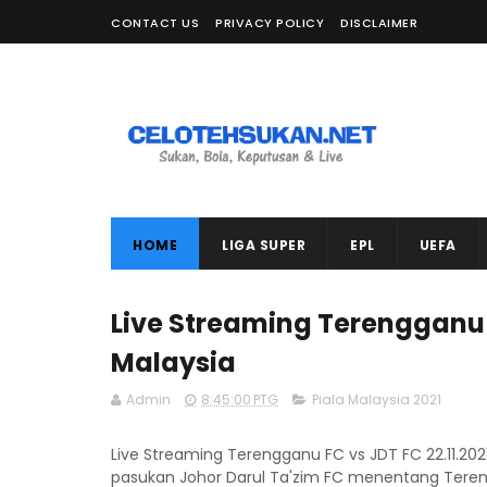
CONTACT US
PRIVACY POLICY
DISCLAIMER
HOME
LIGA SUPER
EPL
UEFA
Live Streaming Terengganu F
Malaysia
Admin
8:45:00 PTG
Piala Malaysia 2021
Live Streaming Terengganu FC vs JDT FC 22.11.202
pasukan Johor Darul Ta'zim FC menentang Teren