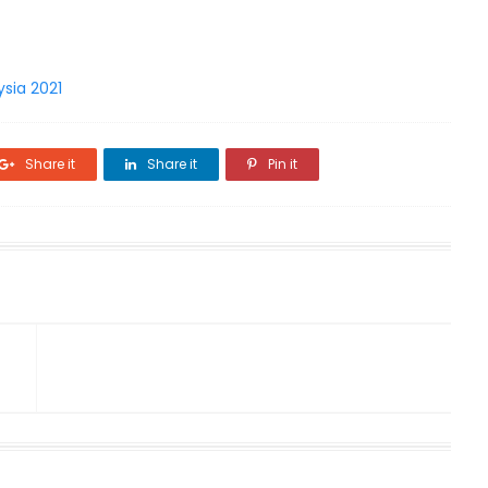
sia 2021
Share it
Share it
Pin it